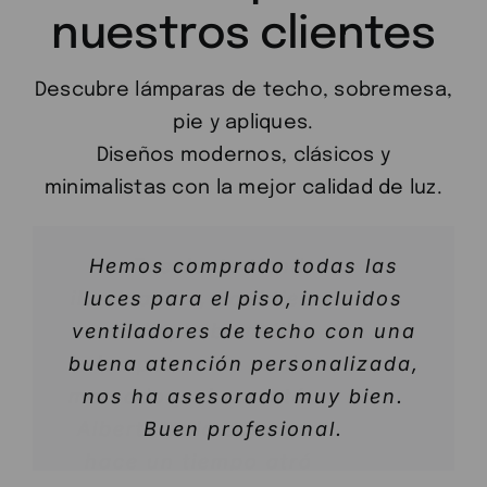
nuestros clientes
Descubre lámparas de techo, sobremesa,
pie y apliques.
Diseños modernos, clásicos y
minimalistas con la mejor calidad de luz.
Hemos comprado todas las
Grandes profesionales nos
Excelente tienda de
iluminación, aquí tienen desde
atendieron y aconsejaron muy
luces para el piso, incluidos
bien una lampara perfecta para
ventiladores de techo con una
una simple bombilla hasta la
buena atención personalizada,
lampara más moderna del
el comedor
mercado y si no está en tienda
nos ha asesorado muy bien.
Alberto te la consigue. Desde
Buen profesional.
Javier Domínguez
hace un tiempo atrás vengo