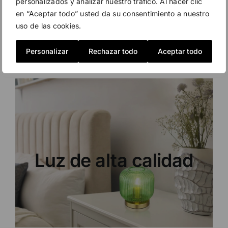
personalizados y analizar nuestro tráfico. Al hacer clic
en “Aceptar todo” usted da su consentimiento a nuestro
uso de las cookies.
Asesoramiento
Personalizar
Rechazar todo
Aceptar todo
en iluminación a
tu medida.
Te ayudamos a encontrar la luz
perfecta para cada espacio,
combinando diseño, confort y
eficiencia.
Quiero asesoramiento