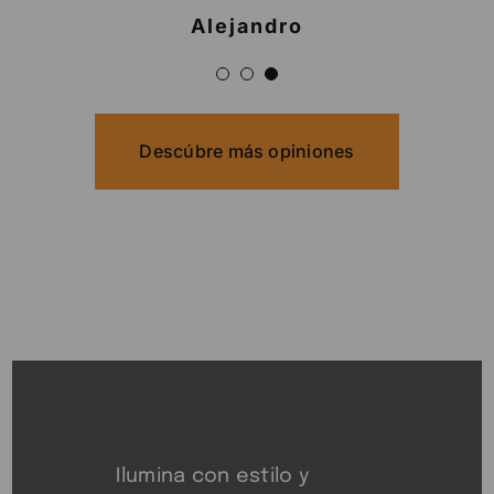
comprando en esta tienda
Alejandro
cuando me hace falta algún
artículo de iluminación, la
atención es inmejorable,
Alberto siempre dispuesto a
asesorarte y ofrecerte siempre
lo mejor con precios
económicos en iluminación
para hogar y comercios. Sin
lugar a dudas para mí la mejor
tienda en iluminación del baix
Llobregat
Jordi Duart