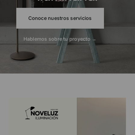
Segunda
generación
dedicada a crear
espacios con la luz
perfecta.
Cuéntanos tu idea
y te ayudaremos a
iluminarla.